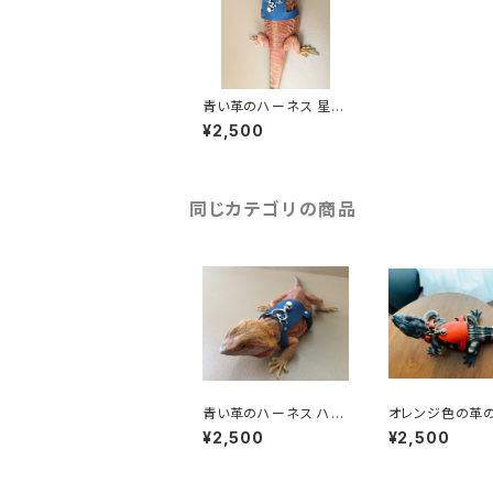
青い革のハーネス 星の
金具
¥2,500
同じカテゴリの商品
青い革のハーネス ハー
オレンジ色の革
トの金具
ネス
¥2,500
¥2,500