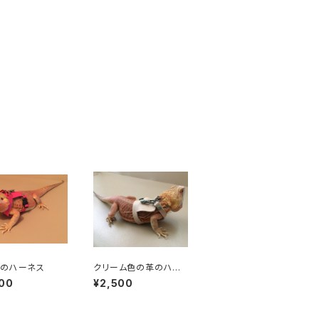
革のハーネス
クリーム色の革のハー
ネス
00
¥2,500