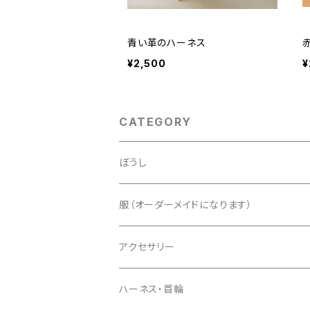
青い革のハーネス
¥2,500
¥
CATEGORY
ぼうし
ぼうし S 直径2㎝ レオパ、ニシアフリカ
服（オーダーメイドになります）
ぼうし M 直径4㎝ フトアゴヒゲトカゲ
服 M 縦10㎝、横10㎝以内 中型のフト
アクセサリー
ぼうし L 直径6㎝ 大型のとかげ、小型
服 L 縦10㎝、横10㎝以上 大型のとか
ハーネス・首輪