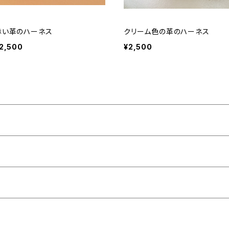
赤い革のハーネス
クリーム色の革のハーネス
2,500
¥2,500
トカゲモドキ等
、中型のとかげ等
アゴヒゲトカゲ等
哺乳類等
げ、小型の哺乳類等